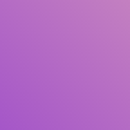
Pengarang
Subjek
ISBN/ISSN
Tipe Koleksi
Lokasi
GMD
Cari