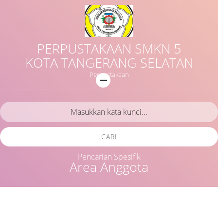
PERPUSTAKAAN SMKN 5
KOTA TANGERANG SELATAN
Perpustakaan
CARI
Pencarian Spesifik
Area Anggota